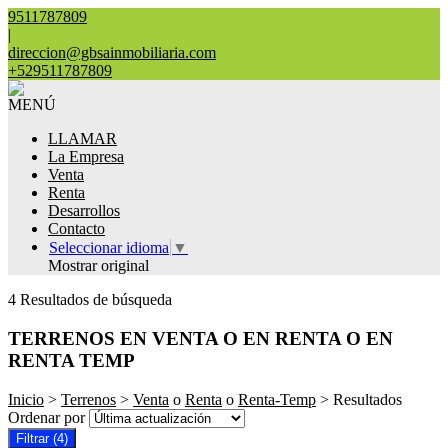
9511787809
|
direccion@gbsainmobiliaria.com
+529511787809
MENÚ
LLAMAR
La Empresa
Venta
Renta
Desarrollos
Contacto
Seleccionar idioma
▼
Mostrar original
4 Resultados de búsqueda
TERRENOS EN VENTA O EN RENTA O EN
RENTA TEMP
Inicio
>
Terrenos
>
Venta
o
Renta
o
Renta-Temp
> Resultados
Ordenar por
Filtrar
(4)