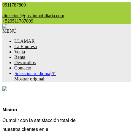
9511787809
|
direccion@gbsainmobiliaria.com
+529511787809
MENÚ
LLAMAR
La Empresa
Venta
Renta
Desarrollos
Contacto
Seleccionar idioma
▼
Mostrar original
Mision
Cumplir con la satisfacción total de
nuestros clientes en el