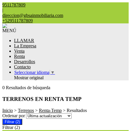
9511787809
|
direccion@gbsainmobiliaria.com
+529511787809
MENÚ
LLAMAR
La Empresa
Venta
Renta
Desarrollos
Contacto
Seleccionar idioma
▼
Mostrar original
0 Resultados de búsqueda
TERRENOS EN RENTA TEMP
Inicio
>
Terrenos
>
Renta-Temp
> Resultados
Ordenar por
Filtrar
(2)
Filtrar
(2)