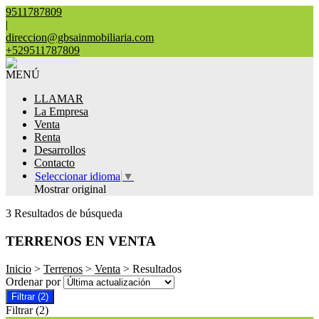
9511787809
|
direccion@gbsainmobiliaria.com
+529511787809
MENÚ
LLAMAR
La Empresa
Venta
Renta
Desarrollos
Contacto
Seleccionar idioma
▼
Mostrar original
3 Resultados de búsqueda
TERRENOS EN VENTA
Inicio
>
Terrenos
>
Venta
> Resultados
Ordenar por
Filtrar
(2)
Filtrar
(2)