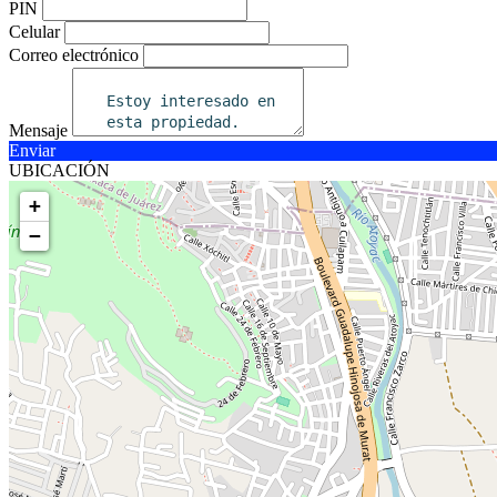
PIN
Celular
Correo electrónico
Mensaje
Enviar
UBICACIÓN
+
−