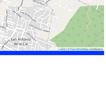
Leaflet
| ©
OpenStreetMap
contributors