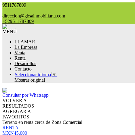
9511787809
|
direccion@gbsainmobiliaria.com
+529511787809
MENÚ
LLAMAR
La Empresa
Venta
Renta
Desarrollos
Contacto
Seleccionar idioma
▼
Mostrar original
Consultar por Whatsapp
VOLVER A
RESULTADOS
AGREGAR A
FAVORITOS
Terreno en renta cerca de Zona Comercial
RENTA
MXN45,000